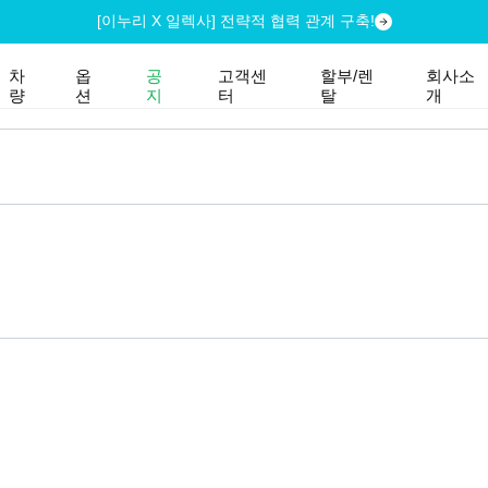
[이누리 X 일렉사] 전략적 협력 관계 구축!
차
옵
공
고객센
할부/렌
회사소
량
션
지
터
탈
개