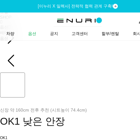
[이누리 X 일렉사] 전략적 협력 관계 구축!
SHOP
모델
SHOP
옵션
배터리
차량
옵션
공지
고객센터
할부/렌탈
회
옵션
신장 약 160cm 전후 추천 (시트높이 74.4cm)
OK1 낮은 안장
OK1