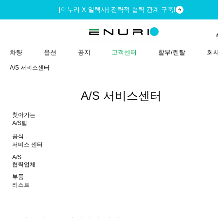
[이누리 X 일렉사] 전략적 협력 관계 구축!
차량
옵션
공지
고객센터
할부/렌탈
회
A/S 서비스센터
A/S 서비스센터
찾아가는
A/S팀
공식
서비스 센터
A/S
협력업체
부품
리스트