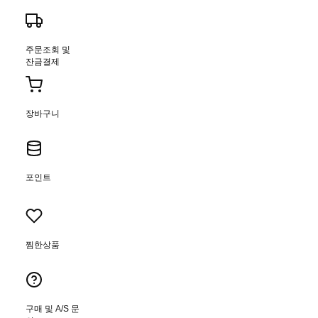
주문조회 및
잔금결제
장바구니
포인트
찜한상품
구매 및 A/S 문