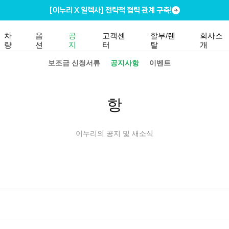
[이누리 X 일렉사] 전략적 협력 관계 구축!
차
옵
공
고객센
할부/렌
회사소
량
션
지
터
탈
개
보조금 신청서류
공지사항
이벤트
항
이누리의 공지 및 새소식