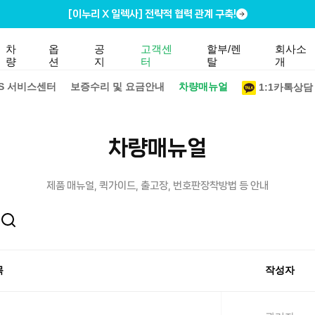
[이누리 X 일렉사] 전략적 협력 관계 구축!
차
옵
공
고객센
할부/렌
회사소
량
션
지
터
탈
개
/S 서비스센터
보증수리 및 요금안내
차량매뉴얼
1:1카톡상담
차량매뉴얼
제품 매뉴얼, 퀵가이드, 출고장, 번호판장착방법 등 안내
목
작성자