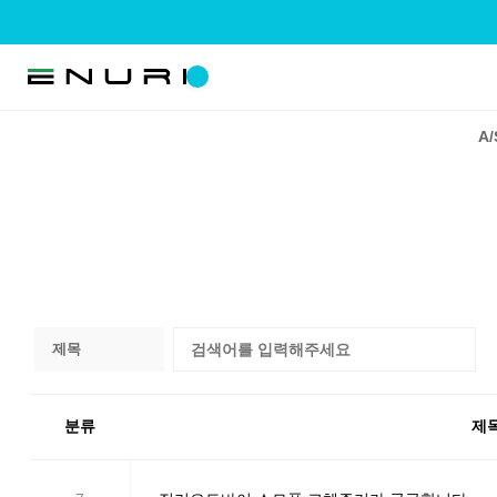
A
분류
제