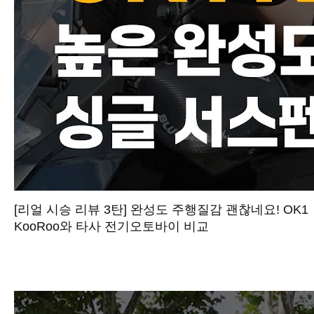
[리얼 시승 리뷰 3탄] 완성도 주행질감 괜찮네요! OK1
KooRoo와 타사 전기오토바이 비교