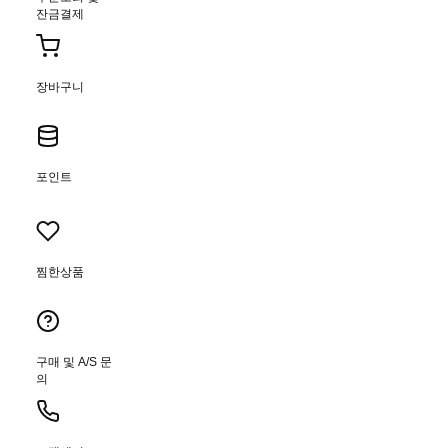
잔금결제
장바구니
포인트
찜한상품
구매 및 A/S 문
의