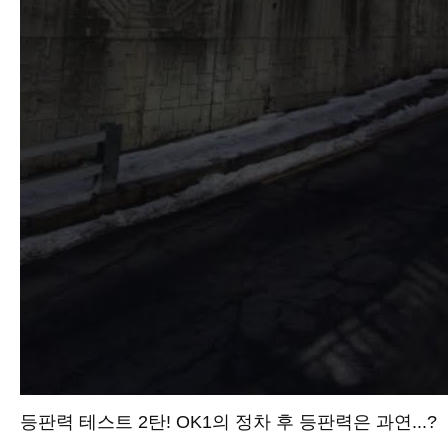
등판력 테스트 2탄! OK1의 정차 후 등판력은 과연...?