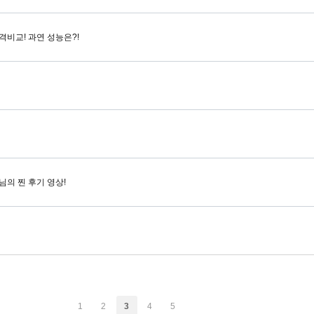
전격비교! 과연 성능은?!
님의 찐 후기 영상!
1
2
3
4
5