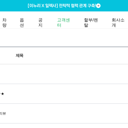
[이누리 X 일렉사] 전략적 협력 관계 구축!
차
옵
공
고객센
할부/렌
회사소
량
션
지
터
탈
개
제목
★★
 리뷰