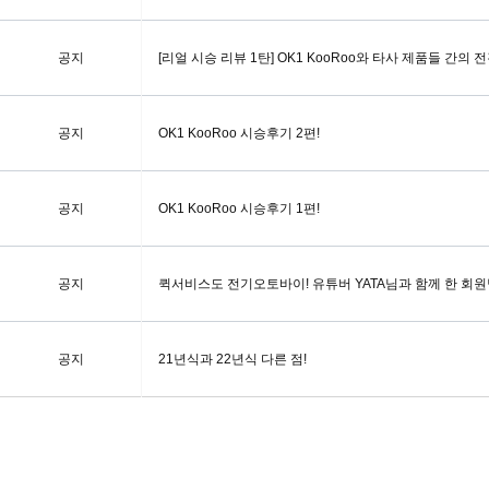
공지
[리얼 시승 리뷰 1탄] OK1 KooRoo와 타사 제품들 간의 
공지
OK1 KooRoo 시승후기 2편!
공지
OK1 KooRoo 시승후기 1편!
공지
퀵서비스도 전기오토바이! 유튜버 YATA님과 함께 한 회원
공지
21년식과 22년식 다른 점!
다음