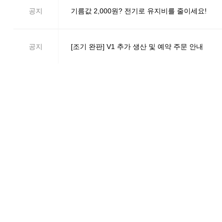
공지
기름값 2,000원? 전기로 유지비를 줄이세요!
공지
[조기 완판] V1 추가 생산 및 예약 주문 안내
일반
[선착순 한정] 곧 종료! 지차제별 추가 지원 보조
공지
[차량 출고] 보조금 대상자 선정 차량 순차 출고 
공지
▶OK1 KS 프로모션◀ 2026년 가격 보장제 및 
공지
[OK1 KS / PRO] LG 쿠루 요금제 지원 혜택 