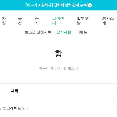
[이누리 X 일렉사] 전략적 협력 관계 구축!
차
옵
공
고객센
할부/렌
회사소
량
션
지
터
탈
개
보조금 신청서류
공지사항
이벤트
항
이누리의 공지 및 새소식
제목
 품질 업그레이드 안내