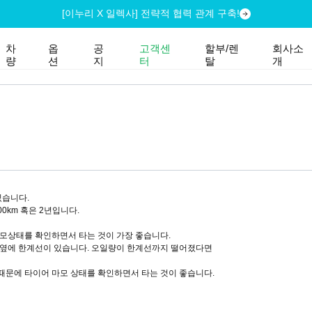
[이누리 X 일렉사] 전략적 협력 관계 구축!
차
옵
공
고객센
할부/렌
회사소
량
션
지
터
탈
개
있습니다.
00km 혹은 2년입니다.
마모상태를 확인하면서 타는 것이 가장 좋습니다.
창 옆에 한계선이 있습니다. 오일량이 한계선까지 떨어졌다면
때문에 타이어 마모 상태를 확인하면서 타는 것이 좋습니다.