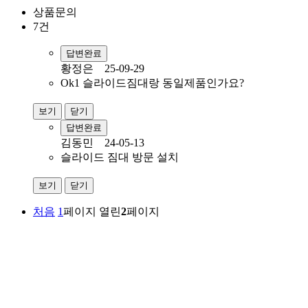
상품문의
7건
답변완료
황정은
25-09-29
Ok1 슬라이드짐대랑 동일제품인가요?
보기
닫기
답변완료
김동민
24-05-13
슬라이드 짐대 방문 설치
보기
닫기
처음
1
페이지
열린
2
페이지