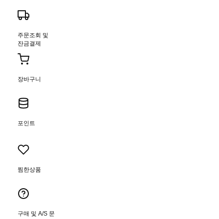
주문조회 및
잔금결제
장바구니
포인트
찜한상품
구매 및 A/S 문