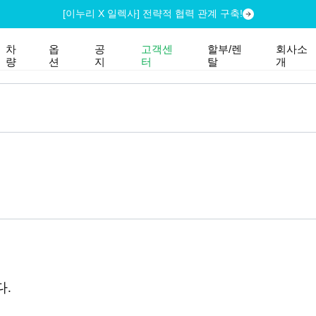
[이누리 X 일렉사] 전략적 협력 관계 구축!
차
옵
공
고객센
할부/렌
회사소
량
션
지
터
탈
개
다.