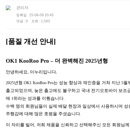
관리자
등록일 : 25-08-09 20:45
댓글 : 0 조회 : 1,593
[
품질 개선 안내
]
OK1 KooRoo Pro –
더 완벽해진
2025
년형
안녕하세요
,
이누리입니다
.
년형
는 성능 향상과 재인증을 거쳐 지난
월
2025
OK1 KooRoo Pro
5
출고되었으며
늦은 출고에도 불구하고 국내 전기오토바이 보조금
,
매
위라는 성과를 이뤘습니다
1
.
수백 명의 회원님들이 실제 배달 현장과 일상에서 사용하시며 성
주행감에 대해 많은 호평을 주셨습니다
.
이 자리를 빌어
저희 제품을 신뢰하고 선택해주신 모든 회원님께
,