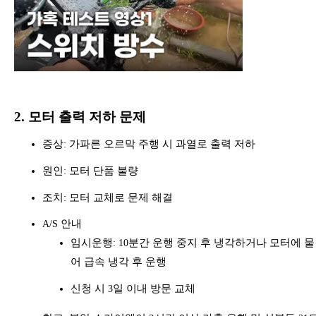
2.
모터 출력 저하 문제
증상
가파른 오르막 주행 시 과열로 출력 저하
:
원인
모터 단품 불량
:
조치
모터 교체로 문제 해결
:
안내
A/S
임시운행
분간 운행 중지 후 냉각하거나 모터에 물
: 10
어 급속 냉각 후 운행
신청 시
일 이내 방문 교체
3