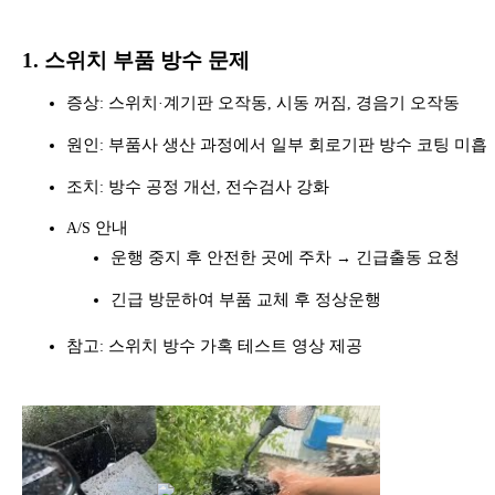
1.
스위치 부품 방수 문제
증상
스위치
계기판 오작동
시동 꺼짐
경음기 오작동
:
·
,
,
원인
부품사 생산 과정에서 일부 회로기판 방수 코팅 미흡
:
조치
방수 공정 개선
전수검사 강화
:
,
안내
A/S
운행 중지 후 안전한 곳에 주차
긴급출동 요청
→
긴급 방문하여 부품 교체 후 정상운행
참고
스위치 방수 가혹 테스트 영상 제공
: