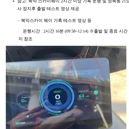
참고
북악 스카이웨이 2시간 이상 가혹 운행 및 성북동
:
21
사 정지후 출발 테스트 영상 제공
북악스카이 웨이 가혹 테스트 영상 등
-
운행시간
시간
분
※출발 및 종료 시간
: 2
16
(09:58~12:14)
지 참조