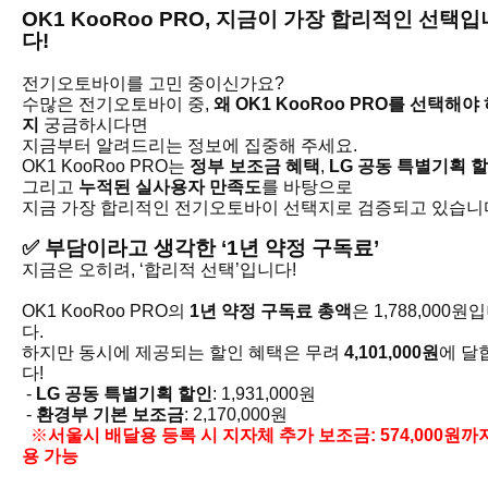
OK1 KooRoo PRO, 지금이 가장 합리적인 선택입
다!
전기오토바이를 고민 중이신가요?
수많은 전기오토바이 중,
왜 OK1 KooRoo PRO를 선택해야
지
궁금하시다면
지금부터 알려드리는 정보에 집중해 주세요.
OK1 KooRoo PRO는
정부 보조금 혜택
,
LG 공동 특별기획 
그리고
누적된 실사용자 만족도
를 바탕으로
지금 가장 합리적인 전기오토바이 선택지로 검증되고 있습니
✅ 부담이라고 생각한 ‘1년 약정 구독료’
지금은 오히려, ‘합리적 선택’입니다!
OK1 KooRoo PRO의
1년 약정 구독료 총액
은 1,788,000원
다.
하지만 동시에 제공되는 할인 혜택은 무려
4,101,000원
에 달
다!
-
LG 공동 특별기획 할인
: 1,931,000원
-
환경부 기본 보조금
: 2,170,000원
※
서울시 배달용 등록 시
지자체 추가 보조금
: 574,000원까
용 가능