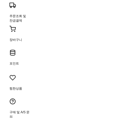
주문조회 및
잔금결제
장바구니
포인트
찜한상품
구매 및 A/S 문
의